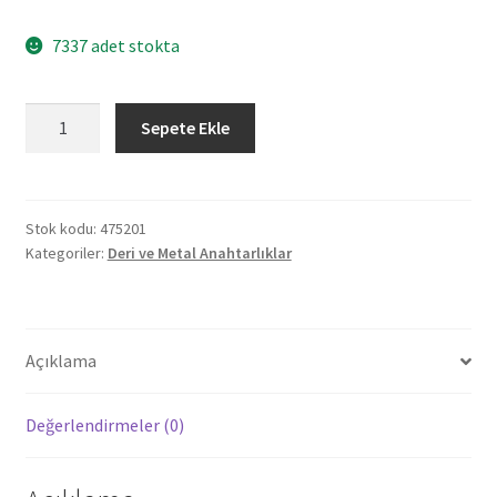
7337 adet stokta
475201
Sepete Ekle
BEYSEKİ
SİYAH
METAL
-
Stok kodu:
475201
Kategoriler:
Deri ve Metal Anahtarlıklar
DERİ
ANAHTARLIK
adet
Açıklama
Değerlendirmeler (0)