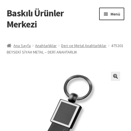
Baskılı Ürünler
Dolaşıma
İçeriğe
Menü
geç
geç
Merkezi
Giriş
Ana Sayfa
Anahtarlıklar
Deri ve Metal Anahtarlıklar
475201
BEYSEKİ SİYAH METAL – DERİ ANAHTARLIK
Baskılı Ürünler
Hesabım
İletişim
İPTAL VE İADE KOŞULLARI
İptal ve İade Politikası
Mesafeli Satış Sözleşmesi