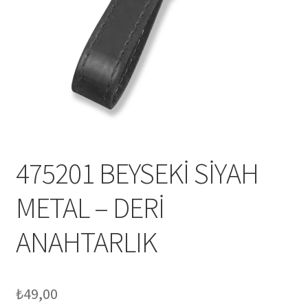
Mesafeli Satış Sözleşmesi
Ödeme
Örnek sayfa
Sepet
475201 BEYSEKİ SİYAH
METAL – DERİ
ANAHTARLIK
₺
49,00