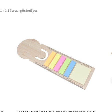
Popülerliğe
an 1-12 arası gösteriliyor
göre
sıralandı