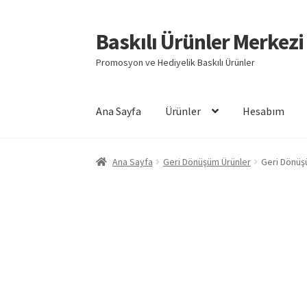
Baskılı Ürünler Merkezi
Dolaşıma
İçeriğe
geç
geç
Promosyon ve Hediyelik Baskılı Ürünler
Ana Sayfa
Ürünler
Hesabım
Giriş
Baskılı Ürünler
Hesabım
İletişim
İPTAL 
Ana Sayfa
Geri Dönüşüm Ürünler
Geri Dönüş
Mesafeli Satış Sözleşmesi
Ödeme
Örnek sayf