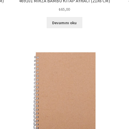
M)
469101 MİRZA BAMBU KİTAP AYRACI (21X6 CM)
₺
65,00
Devamını oku