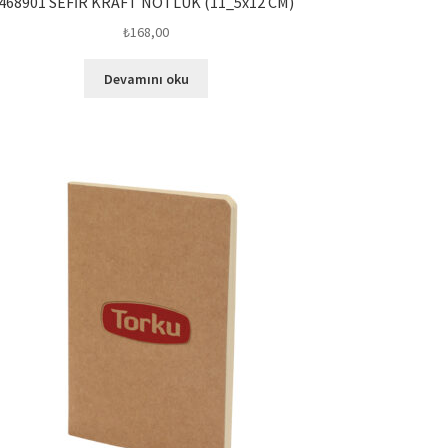
468901 SEFİR KRAFT NOTLUK (11_5x12 CM)
₺
168,00
Devamını oku