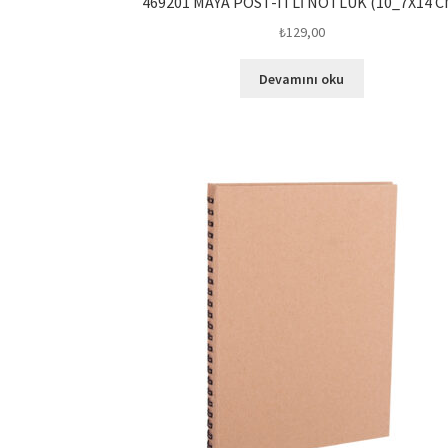
469201 MAYA POST-ITLİ NOTLUK (10_7X14 C
₺
129,00
Devamını oku