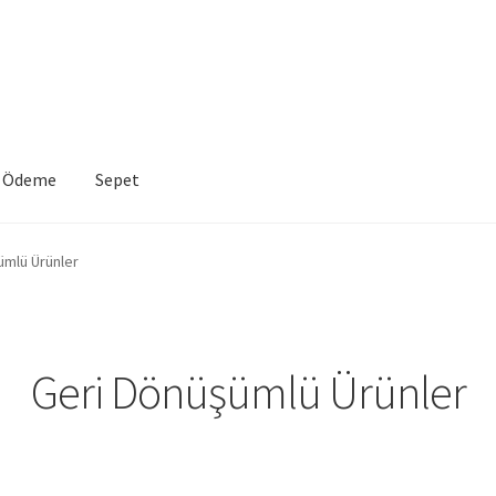
Ödeme
Sepet
VE İADE KOŞULLARI
İptal ve İade Politikası
Mesafeli Satış Sözleşme
ümlü Ürünler
a
Sepet
Geri Dönüşümlü Ürünler