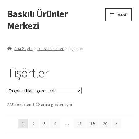
Baskılı Ürünler
Dolaşıma
İçeriğe
Menü
geç
geç
Merkezi
Giriş
Ana Sayfa
Tekstil Ürünler
Tişörtler
Baskılı Ürünler
Tişörtler
Hesabım
İletişim
Popülerliğe
235 sonuçtan 1-12 arası gösteriliyor
İPTAL VE İADE KOŞULLARI
göre
sıralandı
İptal ve İade Politikası
1
2
3
4
…
18
19
20
Mesafeli Satış Sözleşmesi