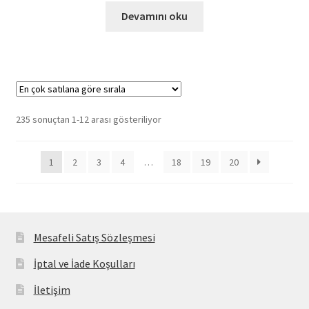
Devamını oku
Popülerliğe
235 sonuçtan 1-12 arası gösteriliyor
göre
sıralandı
1
2
3
4
…
18
19
20
Mesafeli Satış Sözleşmesi
İptal ve İade Koşulları
İletişim