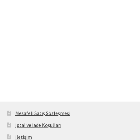
Mesafeli Satış Sözleşmesi
Ödeme
Örnek sayfa
Sepet
Mesafeli Satış Sözleşmesi
İptal ve İade Koşulları
İletişim