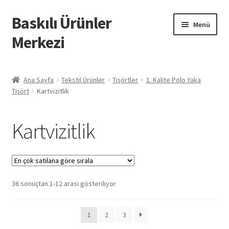
Baskılı Ürünler
Dolaşıma
İçeriğe
Menü
geç
geç
Merkezi
Giriş
Ana Sayfa
Tekstil Ürünler
Tişörtler
1. Kalite Polo Yaka
Tişört
Kartvizitlik
Baskılı Ürünler
Hesabım
Kartvizitlik
İletişim
İPTAL VE İADE KOŞULLARI
Popülerliğe
36 sonuçtan 1-12 arası gösteriliyor
göre
İptal ve İade Politikası
sıralandı
1
2
3
Mesafeli Satış Sözleşmesi