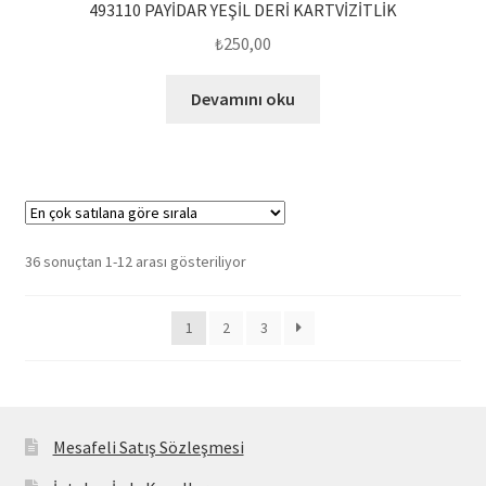
493110 PAYİDAR YEŞİL DERİ KARTVİZİTLİK
₺
250,00
Devamını oku
Popülerliğe
36 sonuçtan 1-12 arası gösteriliyor
göre
sıralandı
1
2
3
Mesafeli Satış Sözleşmesi