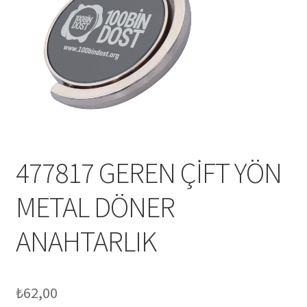
Mesafeli Satış Sözleşmesi
Ödeme
Örnek sayfa
Sepet
477817 GEREN ÇİFT YÖN
METAL DÖNER
ANAHTARLIK
₺
62,00