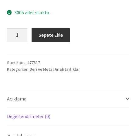
3005 adet stokta
477817
Sepete Ekle
GEREN
ÇİFT
YÖN
METAL
Stok kodu:
477817
Kategoriler:
Deri ve Metal Anahtarlıklar
DÖNER
ANAHTARLIK
adet
Açıklama
Değerlendirmeler (0)