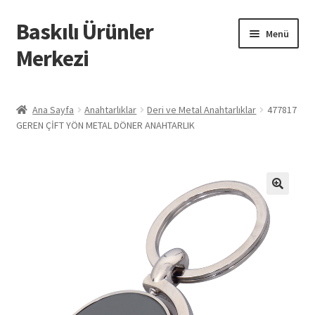
Baskılı Ürünler
Dolaşıma
İçeriğe
Menü
geç
geç
Merkezi
Giriş
Ana Sayfa
Anahtarlıklar
Deri ve Metal Anahtarlıklar
477817
GEREN ÇİFT YÖN METAL DÖNER ANAHTARLIK
Baskılı Ürünler
Hesabım
İletişim
İPTAL VE İADE KOŞULLARI
İptal ve İade Politikası
Mesafeli Satış Sözleşmesi