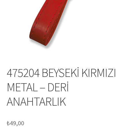
Mesafeli Satış Sözleşmesi
Ödeme
Örnek sayfa
Sepet
475204 BEYSEKİ KIRMIZI
METAL – DERİ
ANAHTARLIK
₺
49,00