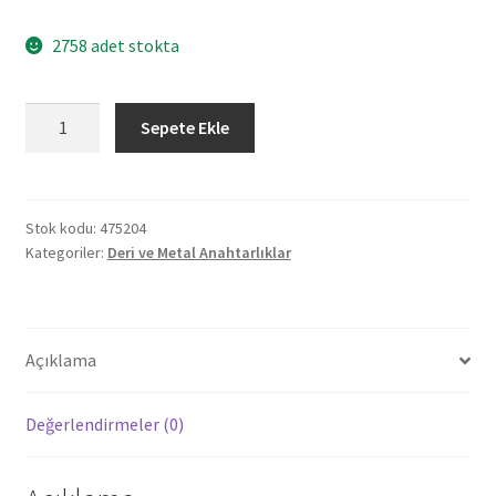
2758 adet stokta
475204
Sepete Ekle
BEYSEKİ
KIRMIZI
METAL
-
Stok kodu:
475204
Kategoriler:
Deri ve Metal Anahtarlıklar
DERİ
ANAHTARLIK
adet
Açıklama
Değerlendirmeler (0)