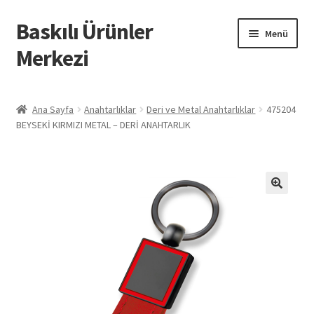
Baskılı Ürünler
Dolaşıma
İçeriğe
Menü
geç
geç
Merkezi
Giriş
Ana Sayfa
Anahtarlıklar
Deri ve Metal Anahtarlıklar
475204
BEYSEKİ KIRMIZI METAL – DERİ ANAHTARLIK
Baskılı Ürünler
Hesabım
İletişim
İPTAL VE İADE KOŞULLARI
İptal ve İade Politikası
Mesafeli Satış Sözleşmesi