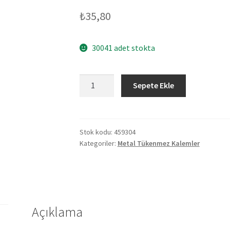
₺
35,80
30041 adet stokta
459304
Sepete Ekle
BİSMİL
KIRMIZI
METAL
TÜKENMEZ
Stok kodu:
459304
Kategoriler:
Metal Tükenmez Kalemler
KALEM
adet
Açıklama