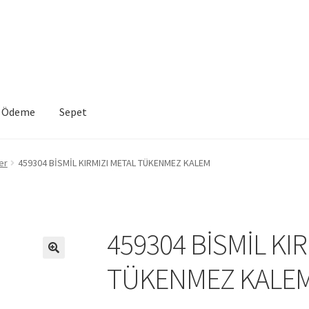
Ödeme
Sepet
VE İADE KOŞULLARI
İptal ve İade Politikası
Mesafeli Satış Sözleşme
er
459304 BİSMİL KIRMIZI METAL TÜKENMEZ KALEM
a
Sepet
459304 BİSMİL KI
TÜKENMEZ KALE