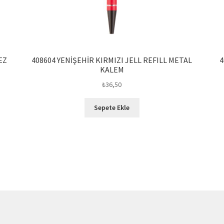
EZ
408604 YENİŞEHİR KIRMIZI JELL REFILL METAL
4
KALEM
₺
36,50
Sepete Ekle