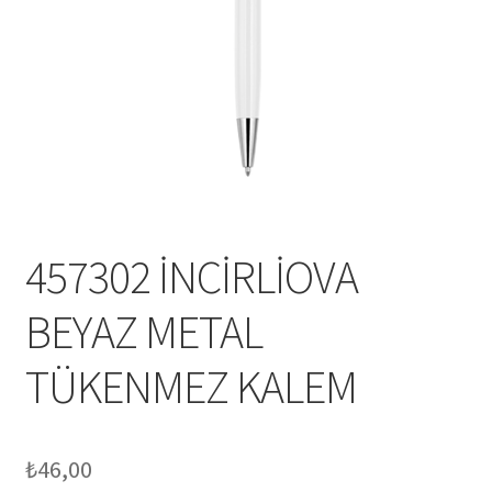
Mesafeli Satış Sözleşmesi
Ödeme
Örnek sayfa
Sepet
457302 İNCİRLİOVA
BEYAZ METAL
TÜKENMEZ KALEM
₺
46,00