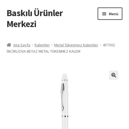
Baskılı Ürünler
Dolaşıma
İçeriğe
Menü
geç
geç
Merkezi
Giriş
Ana Sayfa
Kalemler
Metal Tükenmez Kalemler
457302
İNCİRLİOVA BEYAZ METAL TÜKENMEZ KALEM
Baskılı Ürünler
Hesabım
İletişim
İPTAL VE İADE KOŞULLARI
İptal ve İade Politikası
Mesafeli Satış Sözleşmesi