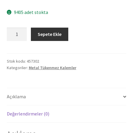
9405 adet stokta
457302
Sepete Ekle
İNCİRLİOVA
BEYAZ
METAL
TÜKENMEZ
Stok kodu:
457302
Kategoriler:
Metal Tükenmez Kalemler
KALEM
adet
Açıklama
Değerlendirmeler (0)