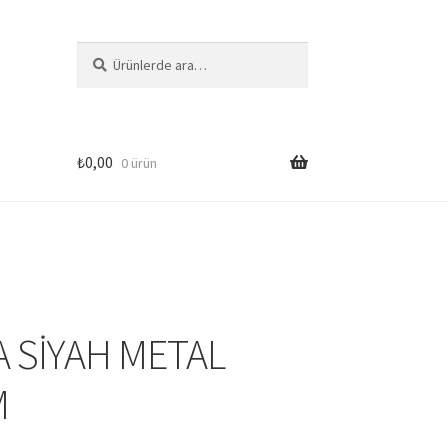
Ara:
Ara
₺
0,00
0 ürün
si
A SİYAH METAL
M