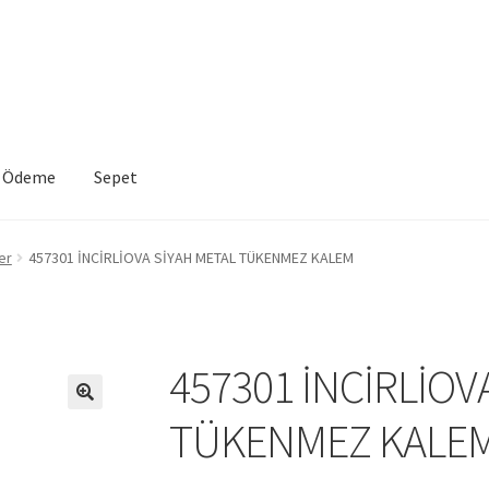
Ödeme
Sepet
VE İADE KOŞULLARI
İptal ve İade Politikası
Mesafeli Satış Sözleşme
er
457301 İNCİRLİOVA SİYAH METAL TÜKENMEZ KALEM
a
Sepet
457301 İNCİRLİOV
TÜKENMEZ KALE