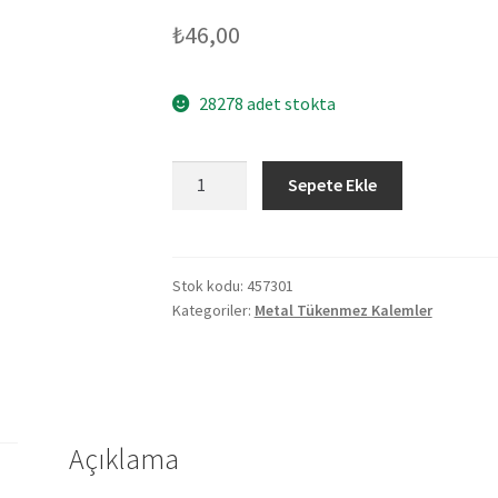
₺
46,00
28278 adet stokta
457301
Sepete Ekle
İNCİRLİOVA
SİYAH
METAL
TÜKENMEZ
Stok kodu:
457301
Kategoriler:
Metal Tükenmez Kalemler
KALEM
adet
Açıklama