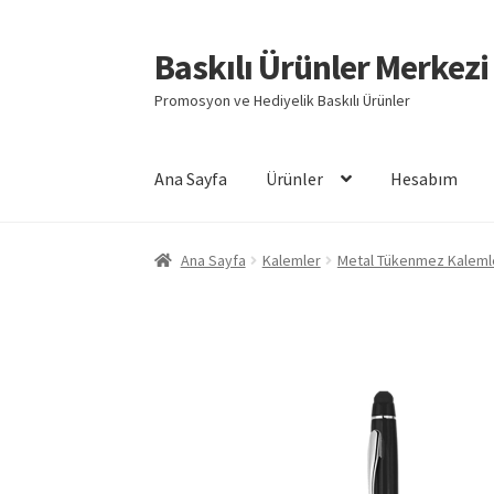
Baskılı Ürünler Merkezi
Dolaşıma
İçeriğe
geç
geç
Promosyon ve Hediyelik Baskılı Ürünler
Ana Sayfa
Ürünler
Hesabım
Giriş
Baskılı Ürünler
Hesabım
İletişim
İPTAL 
Ana Sayfa
Kalemler
Metal Tükenmez Kaleml
Mesafeli Satış Sözleşmesi
Ödeme
Örnek sayf