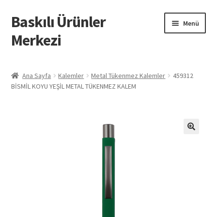
Baskılı Ürünler
Dolaşıma
İçeriğe
Menü
geç
geç
Merkezi
Giriş
Ana Sayfa
Kalemler
Metal Tükenmez Kalemler
459312
BİSMİL KOYU YEŞİL METAL TÜKENMEZ KALEM
Baskılı Ürünler
Hesabım
İletişim
İPTAL VE İADE KOŞULLARI
İptal ve İade Politikası
Mesafeli Satış Sözleşmesi