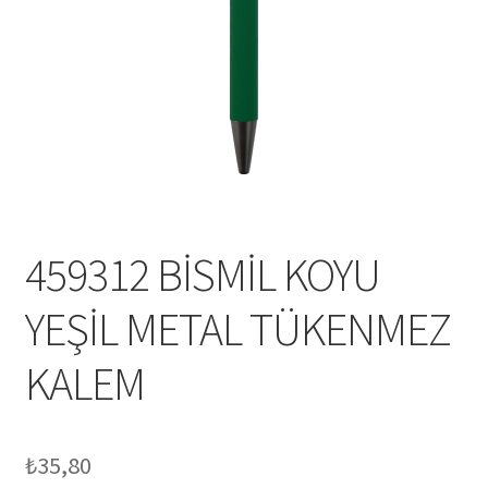
Mesafeli Satış Sözleşmesi
Ödeme
Örnek sayfa
Sepet
459312 BİSMİL KOYU
YEŞİL METAL TÜKENMEZ
KALEM
₺
35,80