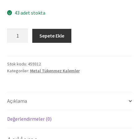
43 adet stokta
459312
Sepete Ekle
BİSMİL
KOYU
YEŞİL
METAL
Stok kodu:
459312
Kategoriler:
Metal Tükenmez Kalemler
TÜKENMEZ
KALEM
adet
Açıklama
Değerlendirmeler (0)