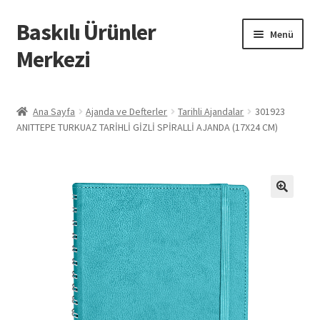
Baskılı Ürünler
Dolaşıma
İçeriğe
Menü
geç
geç
Merkezi
Giriş
Ana Sayfa
Ajanda ve Defterler
Tarihli Ajandalar
301923
ANITTEPE TURKUAZ TARİHLİ GİZLİ SPİRALLİ AJANDA (17X24 CM)
Baskılı Ürünler
Hesabım
İletişim
İPTAL VE İADE KOŞULLARI
İptal ve İade Politikası
Mesafeli Satış Sözleşmesi