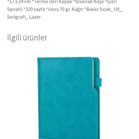
*17 x 24 cm *Termo Deri Kapak *Yuvarlak Köşe *Gizli
Spiralli *320 sayfa *Ivory 70 gr. Kağıt *Baskı: Sıcak_ UV_
Serigrafi_ Lazer
İlgili ürünler