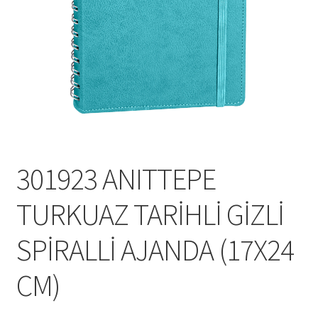
Mesafeli Satış Sözleşmesi
Ödeme
Örnek sayfa
Sepet
301923 ANITTEPE
TURKUAZ TARİHLİ GİZLİ
SPİRALLİ AJANDA (17X24
CM)