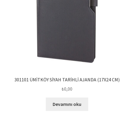
301101 ÜMİTKÖY SİYAH TARİHLİ AJANDA (17X24 CM)
₺
0,00
Devamını oku