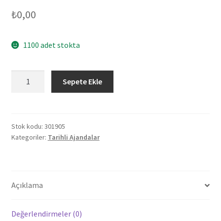
₺
0,00
1100 adet stokta
301905
Sepete Ekle
ANITTEPE
LACİVERT
TARİHLİ
GİZLİ
Stok kodu:
301905
Kategoriler:
Tarihli Ajandalar
SPİRALLİ
AJANDA
(17X24
CM)
Açıklama
adet
Değerlendirmeler (0)