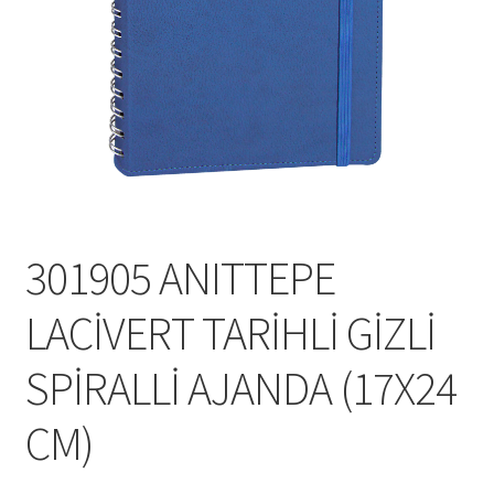
Mesafeli Satış Sözleşmesi
Ödeme
Örnek sayfa
Sepet
301905 ANITTEPE
LACİVERT TARİHLİ GİZLİ
SPİRALLİ AJANDA (17X24
CM)