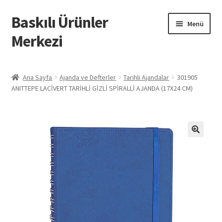
Baskılı Ürünler
Dolaşıma
İçeriğe
Menü
geç
geç
Merkezi
Giriş
Ana Sayfa
Ajanda ve Defterler
Tarihli Ajandalar
301905
ANITTEPE LACİVERT TARİHLİ GİZLİ SPİRALLİ AJANDA (17X24 CM)
Baskılı Ürünler
Hesabım
İletişim
İPTAL VE İADE KOŞULLARI
İptal ve İade Politikası
Mesafeli Satış Sözleşmesi