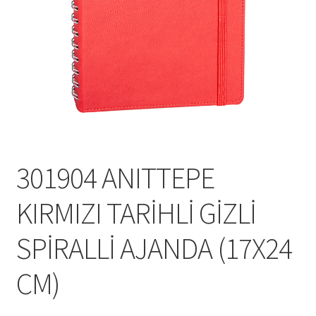
Mesafeli Satış Sözleşmesi
Ödeme
Örnek sayfa
Sepet
301904 ANITTEPE
KIRMIZI TARİHLİ GİZLİ
SPİRALLİ AJANDA (17X24
CM)