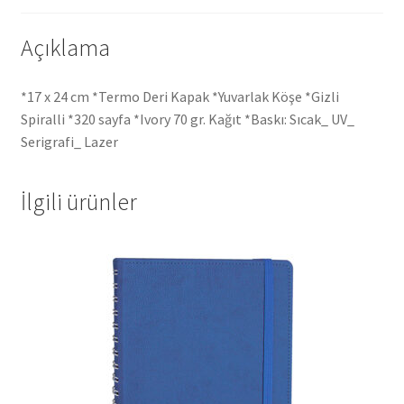
Açıklama
*17 x 24 cm *Termo Deri Kapak *Yuvarlak Köşe *Gizli
Spiralli *320 sayfa *Ivory 70 gr. Kağıt *Baskı: Sıcak_ UV_
Serigrafi_ Lazer
İlgili ürünler