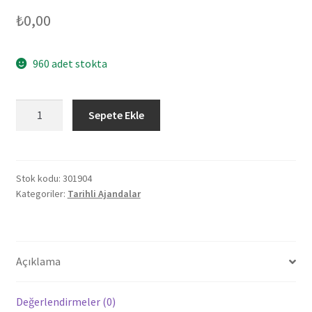
₺
0,00
960 adet stokta
301904
Sepete Ekle
ANITTEPE
KIRMIZI
TARİHLİ
GİZLİ
Stok kodu:
301904
Kategoriler:
Tarihli Ajandalar
SPİRALLİ
AJANDA
(17X24
CM)
Açıklama
adet
Değerlendirmeler (0)