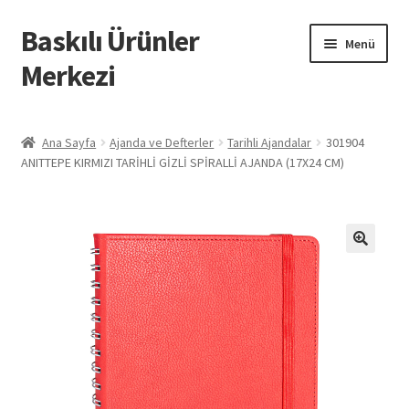
Baskılı Ürünler
Dolaşıma
İçeriğe
Menü
geç
geç
Merkezi
Giriş
Ana Sayfa
Ajanda ve Defterler
Tarihli Ajandalar
301904
ANITTEPE KIRMIZI TARİHLİ GİZLİ SPİRALLİ AJANDA (17X24 CM)
Baskılı Ürünler
Hesabım
İletişim
İPTAL VE İADE KOŞULLARI
İptal ve İade Politikası
Mesafeli Satış Sözleşmesi