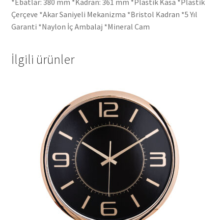
*Ebatlar: 380 mm *Kadran: 361 mm *Plastik Kasa *Plastik
Çerçeve *Akar Saniyeli Mekanizma *Bristol Kadran *5 Yıl
Garanti *Naylon İç Ambalaj *Mineral Cam
İlgili ürünler