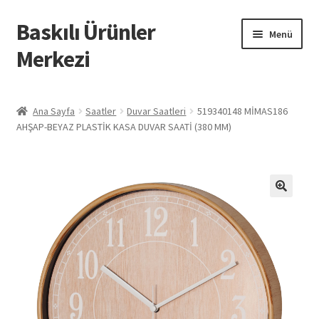
Baskılı Ürünler
Dolaşıma
İçeriğe
Menü
geç
geç
Merkezi
Giriş
Ana Sayfa
Saatler
Duvar Saatleri
519340148 MİMAS186
AHŞAP-BEYAZ PLASTİK KASA DUVAR SAATİ (380 MM)
Baskılı Ürünler
Hesabım
İletişim
İPTAL VE İADE KOŞULLARI
İptal ve İade Politikası
Mesafeli Satış Sözleşmesi