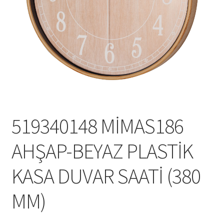
Mesafeli Satış Sözleşmesi
Ödeme
Örnek sayfa
Sepet
519340148 MİMAS186
AHŞAP-BEYAZ PLASTİK
KASA DUVAR SAATİ (380
MM)