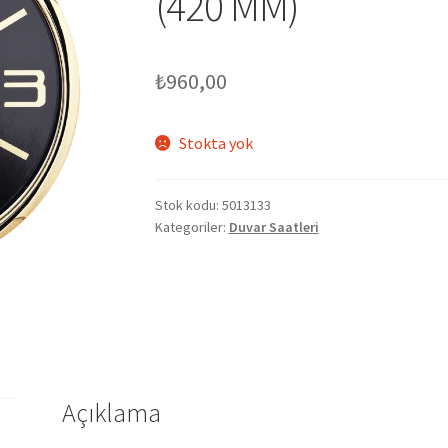
(420 MM)
₺
960,00
Stokta yok
Stok kodu:
5013133
Kategoriler:
Duvar Saatleri
Açıklama