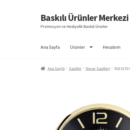
Baskılı Ürünler Merkezi
Dolaşıma
İçeriğe
geç
geç
Promosyon ve Hediyelik Baskılı Ürünler
Ana Sayfa
Ürünler
Hesabım
Giriş
Baskılı Ürünler
Hesabım
İletişim
İPTAL 
Ana Sayfa
Saatler
Duvar Saatleri
5013133 
Mesafeli Satış Sözleşmesi
Ödeme
Örnek sayf