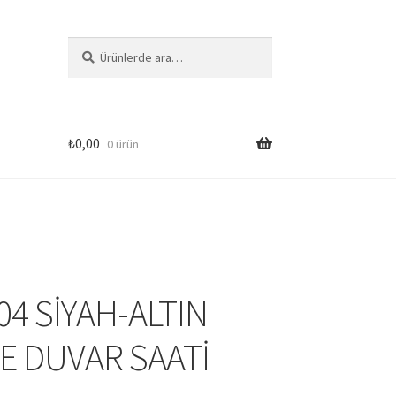
Ara:
Ara
₺
0,00
0 ürün
si
4 SİYAH-ALTIN
E DUVAR SAATİ