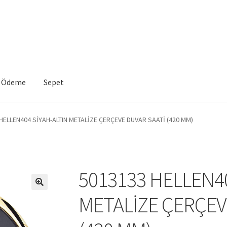
Ödeme
Sepet
VE İADE KOŞULLARI
İptal ve İade Politikası
Mesafeli Satış Sözleşme
HELLEN404 SİYAH-ALTIN METALİZE ÇERÇEVE DUVAR SAATİ (420 MM)
a
Sepet
5013133 HELLEN40
METALİZE ÇERÇEV