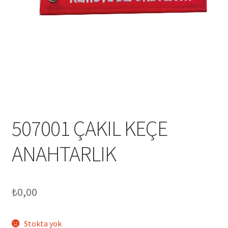
Mesafeli Satış Sözleşmesi
Ödeme
Örnek sayfa
Sepet
507001 ÇAKIL KEÇE
ANAHTARLIK
₺
0,00
Stokta yok