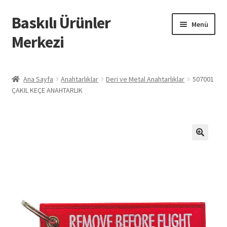
Baskılı Ürünler
Dolaşıma
İçeriğe
Menü
geç
geç
Merkezi
Giriş
Ana Sayfa
Anahtarlıklar
Deri ve Metal Anahtarlıklar
507001
ÇAKIL KEÇE ANAHTARLIK
Baskılı Ürünler
Hesabım
İletişim
İPTAL VE İADE KOŞULLARI
İptal ve İade Politikası
Mesafeli Satış Sözleşmesi