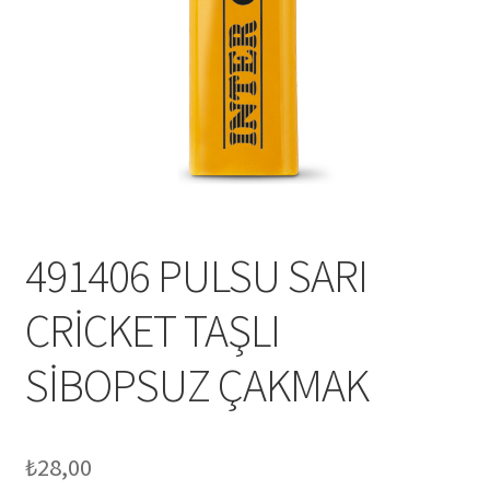
Mesafeli Satış Sözleşmesi
Ödeme
Örnek sayfa
Sepet
491406 PULSU SARI
CRİCKET TAŞLI
SİBOPSUZ ÇAKMAK
₺
28,00