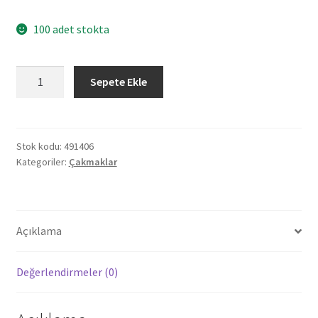
100 adet stokta
491406
Sepete Ekle
PULSU
SARI
CRİCKET
TAŞLI
Stok kodu:
491406
Kategoriler:
Çakmaklar
SİBOPSUZ
ÇAKMAK
adet
Açıklama
Değerlendirmeler (0)