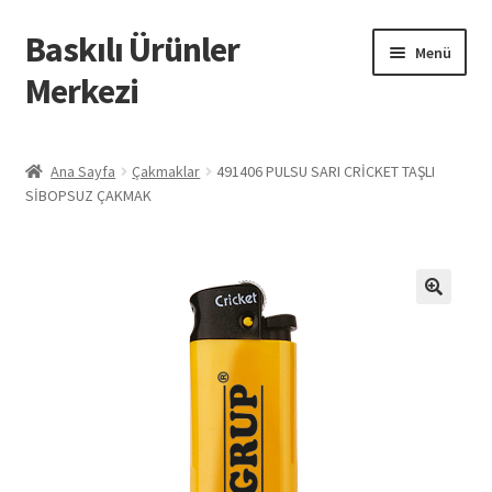
Baskılı Ürünler
Dolaşıma
İçeriğe
Menü
geç
geç
Merkezi
Giriş
Ana Sayfa
Çakmaklar
491406 PULSU SARI CRİCKET TAŞLI
SİBOPSUZ ÇAKMAK
Baskılı Ürünler
Hesabım
İletişim
İPTAL VE İADE KOŞULLARI
İptal ve İade Politikası
Mesafeli Satış Sözleşmesi