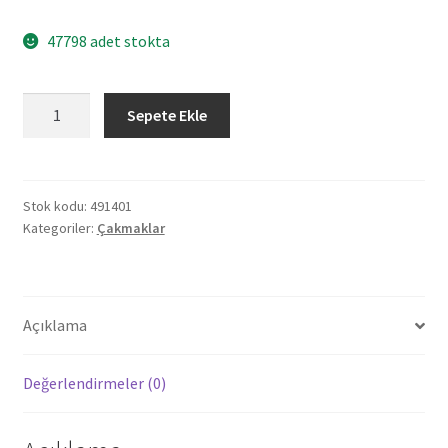
47798 adet stokta
491401
Sepete Ekle
PULSU
SİYAH
CRİCKET
TAŞLI
Stok kodu:
491401
Kategoriler:
Çakmaklar
SİBOPSUZ
ÇAKMAK
adet
Açıklama
Değerlendirmeler (0)