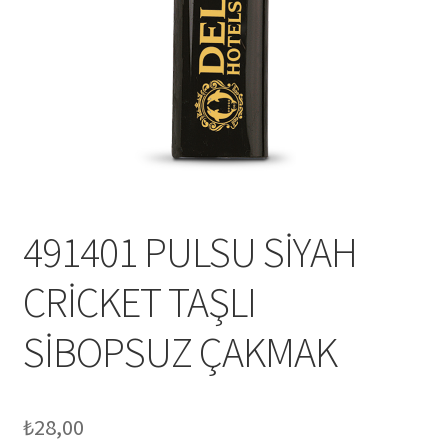
Mesafeli Satış Sözleşmesi
Ödeme
Örnek sayfa
Sepet
491401 PULSU SİYAH
CRİCKET TAŞLI
SİBOPSUZ ÇAKMAK
₺
28,00