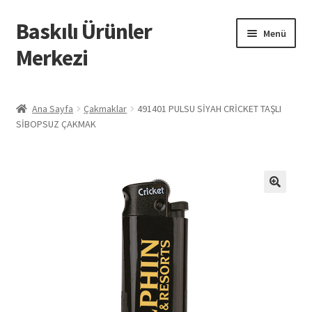
Baskılı Ürünler
Dolaşıma
İçeriğe
Menü
geç
geç
Merkezi
Giriş
Ana Sayfa
Çakmaklar
491401 PULSU SİYAH CRİCKET TAŞLI
SİBOPSUZ ÇAKMAK
Baskılı Ürünler
Hesabım
İletişim
İPTAL VE İADE KOŞULLARI
İptal ve İade Politikası
Mesafeli Satış Sözleşmesi