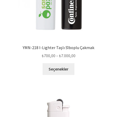
YMN-218 I-Lighter Taşlı Si̇boplu Çakmak
Fiyat
₺
700,00
–
₺
7.000,00
aralığı:
Bu
₺700,00
Seçenekler
ürünün
-
birden
₺7.000,00
fazla
varyasyonu
var.
Seçenekler
ürün