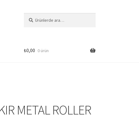
Ara:
Ara
₺
0,00
0 ürün
si
KIR METAL ROLLER