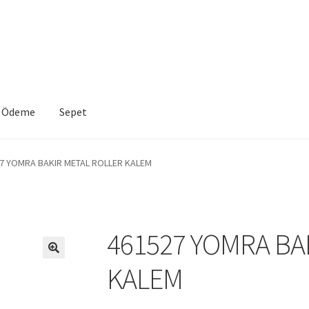
Ödeme
Sepet
VE İADE KOŞULLARI
İptal ve İade Politikası
Mesafeli Satış Sözleşme
7 YOMRA BAKIR METAL ROLLER KALEM
a
Sepet
461527 YOMRA BA
KALEM