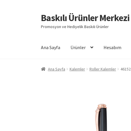
Baskılı Ürünler Merkezi
Dolaşıma
İçeriğe
geç
geç
Promosyon ve Hediyelik Baskılı Ürünler
Ana Sayfa
Ürünler
Hesabım
Giriş
Baskılı Ürünler
Hesabım
İletişim
İPTAL 
Ana Sayfa
Kalemler
Roller Kalemler
46152
Mesafeli Satış Sözleşmesi
Ödeme
Örnek sayf