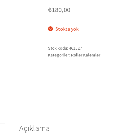
₺
180,00
Stokta yok
Stok kodu:
461527
Kategoriler:
Roller Kalemler
Açıklama