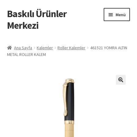
Baskılı Ürünler
Dolaşıma
İçeriğe
Menü
geç
geç
Merkezi
Giriş
Ana Sayfa
Kalemler
Roller Kalemler
461521 YOMRA ALTIN
METAL ROLLER KALEM
Baskılı Ürünler
Hesabım
İletişim
İPTAL VE İADE KOŞULLARI
İptal ve İade Politikası
Mesafeli Satış Sözleşmesi