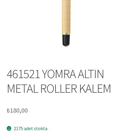
Mesafeli Satış Sözleşmesi
Ödeme
Örnek sayfa
Sepet
461521 YOMRA ALTIN
METAL ROLLER KALEM
₺
180,00
2175 adet stokta