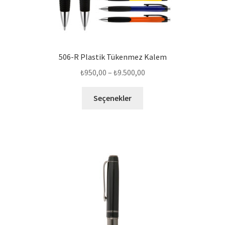
506-R Plastik Tükenmez Kalem
Fiyat
₺
950,00
–
₺
9.500,00
aralığı:
Bu
₺950,00
Seçenekler
ürünün
-
birden
₺9.500,00
fazla
varyasyonu
var.
Seçenekler
ürün
sayfasından
seçilebilir