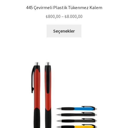
445 Çevirmeli Plastik Tükenmez Kalem
Fiyat
₺
800,00
–
₺
8.000,00
aralığı:
Bu
₺800,00
Seçenekler
ürünün
-
birden
₺8.000,00
fazla
varyasyonu
var.
Seçenekler
ürün
sayfasından
seçilebilir