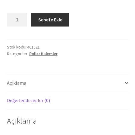
461521
Sepete Ekle
YOMRA
ALTIN
METAL
ROLLER
Stok kodu:
461521
Kategoriler:
Roller Kalemler
KALEM
adet
Açıklama
Değerlendirmeler (0)
Açıklama