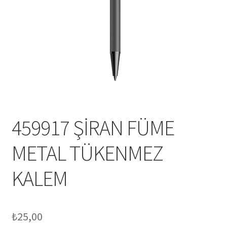
Mesafeli Satış Sözleşmesi
Ödeme
Örnek sayfa
Sepet
459917 ŞİRAN FÜME
METAL TÜKENMEZ
KALEM
₺
25,00