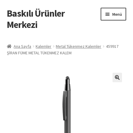
Baskılı Ürünler
Dolaşıma
İçeriğe
Menü
geç
geç
Merkezi
Giriş
Ana Sayfa
Kalemler
Metal Tükenmez Kalemler
459917
ŞİRAN FÜME METAL TÜKENMEZ KALEM
Baskılı Ürünler
Hesabım
İletişim
İPTAL VE İADE KOŞULLARI
İptal ve İade Politikası
Mesafeli Satış Sözleşmesi