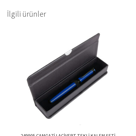
İlgili ürünler
249905 ÇAMGAZİ LACİVERT TEKLİ KALEM SETİ