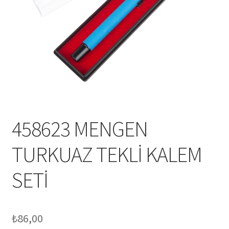
Mesafeli Satış Sözleşmesi
Ödeme
Örnek sayfa
Sepet
458623 MENGEN
TURKUAZ TEKLİ KALEM
SETİ
₺
86,00