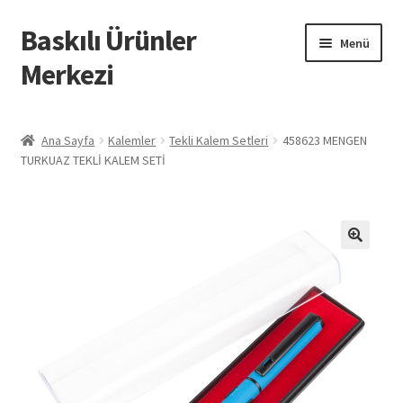
Baskılı Ürünler
Dolaşıma
İçeriğe
Menü
geç
geç
Merkezi
Giriş
Ana Sayfa
Kalemler
Tekli Kalem Setleri
458623 MENGEN
TURKUAZ TEKLİ KALEM SETİ
Baskılı Ürünler
Hesabım
İletişim
İPTAL VE İADE KOŞULLARI
İptal ve İade Politikası
Mesafeli Satış Sözleşmesi