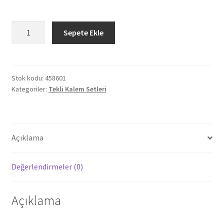
458601
Sepete Ekle
MENGEN
SİYAH
TEKLİ
KALEM
Stok kodu:
458601
Kategoriler:
Tekli Kalem Setleri
SETİ
adet
Açıklama
Değerlendirmeler (0)
Açıklama