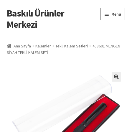
Baskılı Ürünler
Dolaşıma
İçeriğe
Menü
geç
geç
Merkezi
Giriş
Ana Sayfa
Kalemler
Tekli Kalem Setleri
458601 MENGEN
SİYAH TEKLİ KALEM SETİ
Baskılı Ürünler
Hesabım
İletişim
İPTAL VE İADE KOŞULLARI
İptal ve İade Politikası
Mesafeli Satış Sözleşmesi