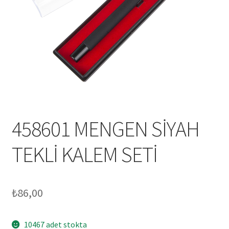
Mesafeli Satış Sözleşmesi
Ödeme
Örnek sayfa
Sepet
458601 MENGEN SİYAH
TEKLİ KALEM SETİ
₺
86,00
10467 adet stokta