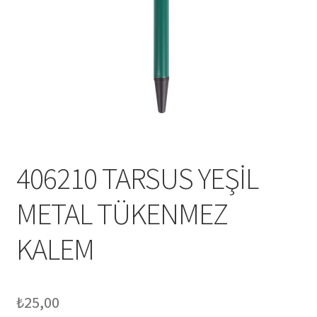
Mesafeli Satış Sözleşmesi
Ödeme
Örnek sayfa
Sepet
406210 TARSUS YEŞİL
METAL TÜKENMEZ
KALEM
₺
25,00