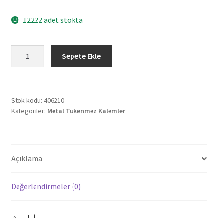
12222 adet stokta
406210
Sepete Ekle
TARSUS
YEŞİL
METAL
TÜKENMEZ
Stok kodu:
406210
Kategoriler:
Metal Tükenmez Kalemler
KALEM
adet
Açıklama
Değerlendirmeler (0)