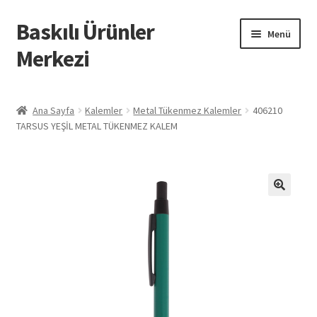
Baskılı Ürünler
Dolaşıma
İçeriğe
Menü
geç
geç
Merkezi
Giriş
Ana Sayfa
Kalemler
Metal Tükenmez Kalemler
406210
TARSUS YEŞİL METAL TÜKENMEZ KALEM
Baskılı Ürünler
Hesabım
İletişim
İPTAL VE İADE KOŞULLARI
İptal ve İade Politikası
Mesafeli Satış Sözleşmesi