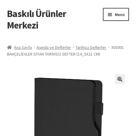
Baskılı Ürünler
Dolaşıma
İçeriğe
Menü
geç
geç
Merkezi
Giriş
Ana Sayfa
Ajanda ve Defterler
Tarihsiz Defterler
303001
BAHÇELİEVLER SİYAH TARİHSİZ DEFTER (14_5X21 CM)
Baskılı Ürünler
Hesabım
İletişim
İPTAL VE İADE KOŞULLARI
İptal ve İade Politikası
Mesafeli Satış Sözleşmesi