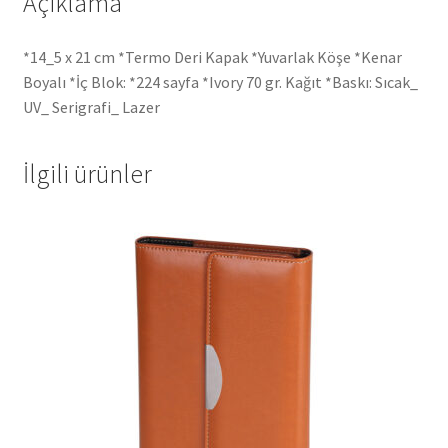
Açıklama
*14_5 x 21 cm *Termo Deri Kapak *Yuvarlak Köşe *Kenar
Boyalı *İç Blok: *224 sayfa *Ivory 70 gr. Kağıt *Baskı: Sıcak_
UV_ Serigrafi_ Lazer
İlgili ürünler