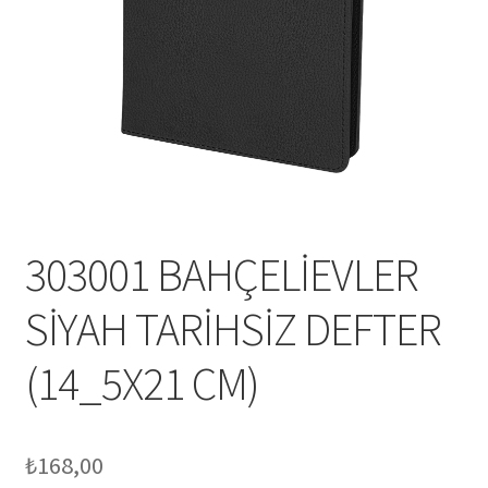
Mesafeli Satış Sözleşmesi
Ödeme
Örnek sayfa
Sepet
303001 BAHÇELİEVLER
SİYAH TARİHSİZ DEFTER
(14_5X21 CM)
₺
168,00