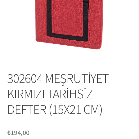
Mesafeli Satış Sözleşmesi
Ödeme
Örnek sayfa
Sepet
302604 MEŞRUTİYET
KIRMIZI TARİHSİZ
DEFTER (15X21 CM)
₺
194,00