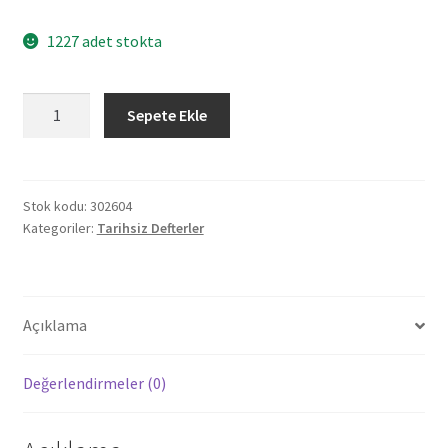
1227 adet stokta
302604
Sepete Ekle
MEŞRUTİYET
KIRMIZI
TARİHSİZ
DEFTER
Stok kodu:
302604
Kategoriler:
Tarihsiz Defterler
(15X21
CM)
adet
Açıklama
Değerlendirmeler (0)