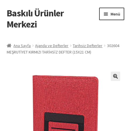
Baskılı Ürünler
Dolaşıma
İçeriğe
Menü
geç
geç
Merkezi
Giriş
Ana Sayfa
Ajanda ve Defterler
Tarihsiz Defterler
302604
MEŞRUTİYET KIRMIZI TARİHSİZ DEFTER (15X21 CM)
Baskılı Ürünler
Hesabım
İletişim
İPTAL VE İADE KOŞULLARI
İptal ve İade Politikası
Mesafeli Satış Sözleşmesi