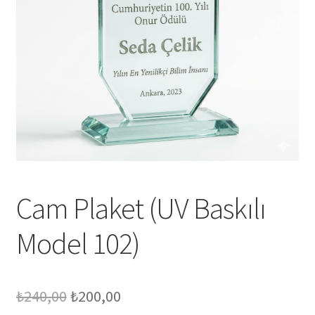
Mesafeli Satış Sözleşmesi
Ödeme
Örnek sayfa
Sepet
Cam Plaket (UV Baskılı
Model 102)
Orijinal
Şu
₺
240,00
₺
200,00