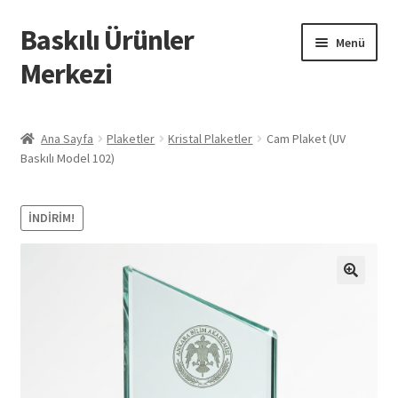
Baskılı Ürünler
Dolaşıma
İçeriğe
Menü
geç
geç
Merkezi
Giriş
Ana Sayfa
Plaketler
Kristal Plaketler
Cam Plaket (UV
Baskılı Model 102)
Baskılı Ürünler
Hesabım
İNDIRIM!
İletişim
İPTAL VE İADE KOŞULLARI
İptal ve İade Politikası
Mesafeli Satış Sözleşmesi