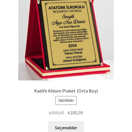
Kadife Albüm Plaket (Orta Boy)
İNDIRIM!
Orijinal
Şu
₺
200,00
₺
180,00
fiyat:
andaki
Bu
₺200,00.
fiyat:
Seçenekler
ürünün