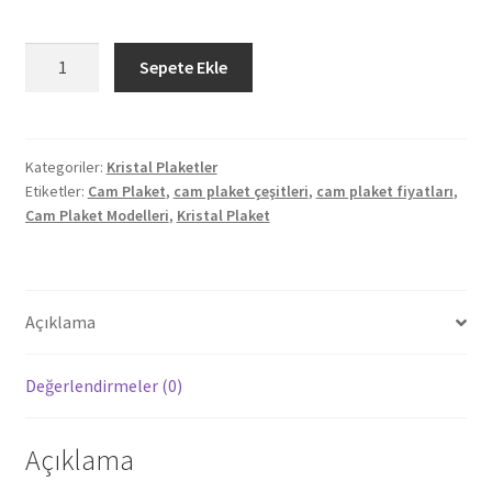
fiyat:
andaki
₺240,00.
fiyat:
Cam
Sepete Ekle
Plaket
₺200,00.
(UV
Baskılı
Model
Kategoriler:
Kristal Plaketler
Etiketler:
Cam Plaket
,
cam plaket çeşitleri
,
cam plaket fiyatları
,
102)
Cam Plaket Modelleri
,
Kristal Plaket
adet
Açıklama
Değerlendirmeler (0)
Açıklama