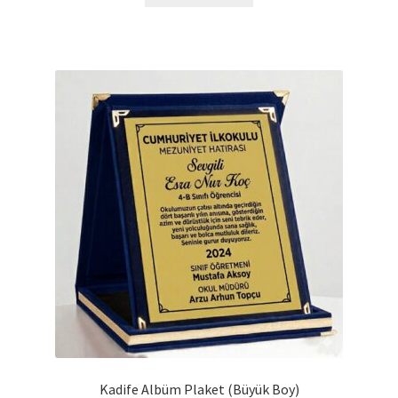
₺180,00.
birden
fazla
varyasyonu
var.
Seçenekler
ürün
sayfasından
seçilebilir
Kadife Albüm Plaket (Büyük Boy)