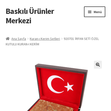
Baskılı Ürünler
Dolaşıma
İçeriğe
Menü
geç
geç
Merkezi
Giriş
Ana Sayfa
Kuran-ı Kerim Setleri
920701 İRFAN SETİ ÖZEL
KUTULU KURAN-I KERİM
Baskılı Ürünler
Hesabım
İletişim
İPTAL VE İADE KOŞULLARI
İptal ve İade Politikası
Mesafeli Satış Sözleşmesi