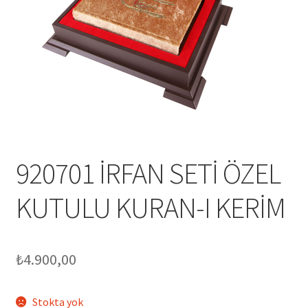
Mesafeli Satış Sözleşmesi
Ödeme
Örnek sayfa
Sepet
920701 İRFAN SETİ ÖZEL
KUTULU KURAN-I KERİM
₺
4.900,00
Stokta yok