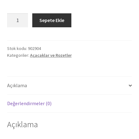
902904
Sepete Ekle
PAYAS
MAGNETLİ
KAPAK
AÇACAK
Stok kodu:
902904
Kategoriler:
Açacaklar ve Rozetler
adet
Açıklama
Değerlendirmeler (0)
Açıklama