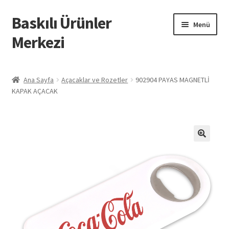
Baskılı Ürünler
Dolaşıma
İçeriğe
Menü
geç
geç
Merkezi
Giriş
Ana Sayfa
Açacaklar ve Rozetler
902904 PAYAS MAGNETLİ
KAPAK AÇACAK
Baskılı Ürünler
Hesabım
İletişim
İPTAL VE İADE KOŞULLARI
İptal ve İade Politikası
Mesafeli Satış Sözleşmesi