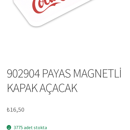
Mesafeli Satış Sözleşmesi
Ödeme
Örnek sayfa
Sepet
902904 PAYAS MAGNETLİ
KAPAK AÇACAK
₺
16,50
3775 adet stokta