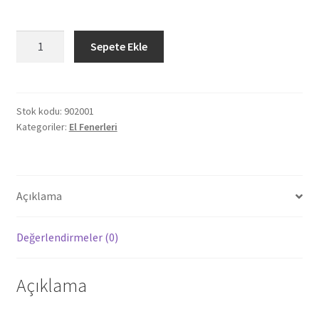
902001
Sepete Ekle
İSPİNOZ
SİYAH
9
LED
Stok kodu:
902001
Kategoriler:
El Fenerleri
EL
FENERİ
adet
Açıklama
Değerlendirmeler (0)
Açıklama