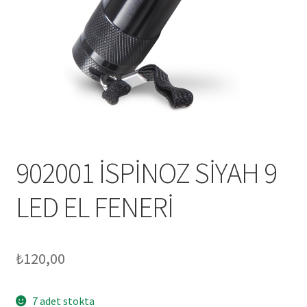
Mesafeli Satış Sözleşmesi
Ödeme
Örnek sayfa
Sepet
902001 İSPİNOZ SİYAH 9
LED EL FENERİ
₺
120,00
7 adet stokta