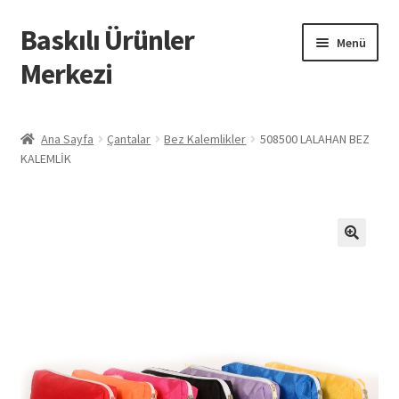
Baskılı Ürünler
Dolaşıma
İçeriğe
Menü
geç
geç
Merkezi
Giriş
Ana Sayfa
Çantalar
Bez Kalemlikler
508500 LALAHAN BEZ
KALEMLİK
Baskılı Ürünler
Hesabım
İletişim
İPTAL VE İADE KOŞULLARI
İptal ve İade Politikası
Mesafeli Satış Sözleşmesi