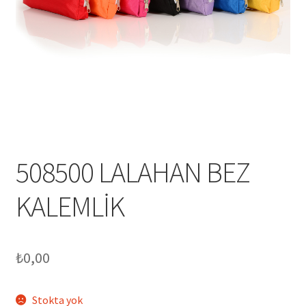
Mesafeli Satış Sözleşmesi
Ödeme
Örnek sayfa
Sepet
508500 LALAHAN BEZ
KALEMLİK
₺
0,00
Stokta yok