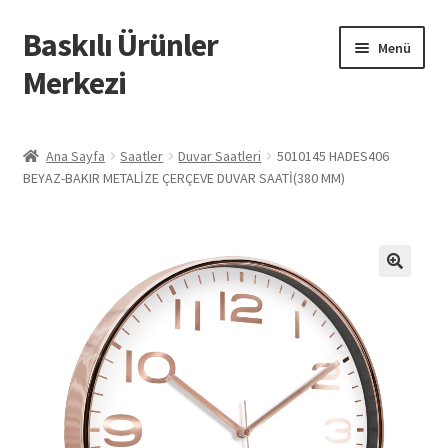
Baskılı Ürünler
Dolaşıma
İçeriğe
Menü
geç
geç
Merkezi
Giriş
Ana Sayfa
Saatler
Duvar Saatleri
5010145 HADES406
BEYAZ-BAKIR METALİZE ÇERÇEVE DUVAR SAATİ(380 MM)
Baskılı Ürünler
Hesabım
İletişim
İPTAL VE İADE KOŞULLARI
İptal ve İade Politikası
Mesafeli Satış Sözleşmesi