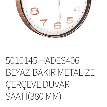
Mesafeli Satış Sözleşmesi
Ödeme
Örnek sayfa
Sepet
5010145 HADES406
BEYAZ-BAKIR METALİZE
ÇERÇEVE DUVAR
SAATİ(380 MM)