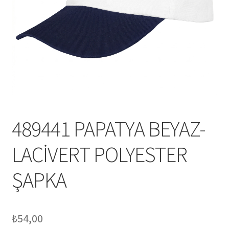
Mesafeli Satış Sözleşmesi
Ödeme
Örnek sayfa
Sepet
489441 PAPATYA BEYAZ-
LACİVERT POLYESTER
ŞAPKA
₺
54,00