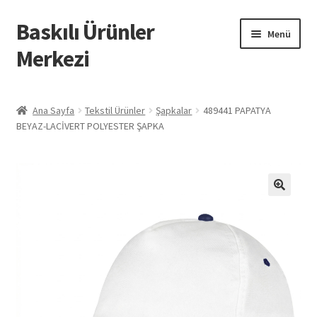
Baskılı Ürünler
Dolaşıma
İçeriğe
Menü
geç
geç
Merkezi
Giriş
Ana Sayfa
Tekstil Ürünler
Şapkalar
489441 PAPATYA
BEYAZ-LACİVERT POLYESTER ŞAPKA
Baskılı Ürünler
Hesabım
İletişim
İPTAL VE İADE KOŞULLARI
İptal ve İade Politikası
Mesafeli Satış Sözleşmesi