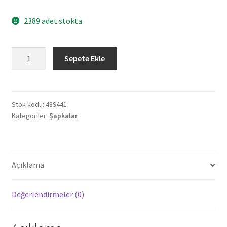
2389 adet stokta
489441
Sepete Ekle
PAPATYA
BEYAZ-
LACİVERT
POLYESTER
Stok kodu:
489441
Kategoriler:
Şapkalar
ŞAPKA
adet
Açıklama
Değerlendirmeler (0)