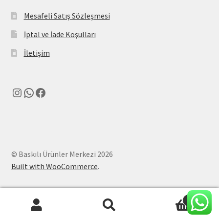
Mesafeli Satış Sözleşmesi
İptal ve İade Koşulları
İletişim
Instagram
WhatsApp
Facebook
© Baskılı Ürünler Merkezi 2026
Built with WooCommerce
.
0
Ara:
Ara