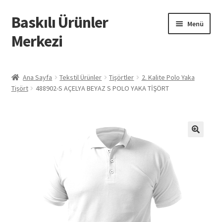
Baskılı Ürünler
Dolaşıma
İçeriğe
Menü
geç
geç
Merkezi
Giriş
Ana Sayfa
Tekstil Ürünler
Tişörtler
2. Kalite Polo Yaka
Tişört
488902-S AÇELYA BEYAZ S POLO YAKA TİŞÖRT
Baskılı Ürünler
Hesabım
İletişim
İPTAL VE İADE KOŞULLARI
İptal ve İade Politikası
Mesafeli Satış Sözleşmesi