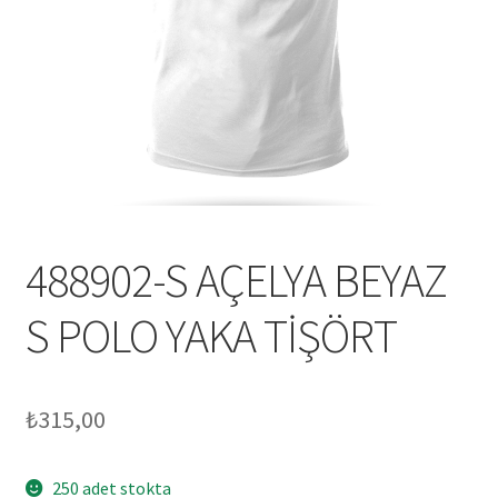
Mesafeli Satış Sözleşmesi
Ödeme
Örnek sayfa
Sepet
488902-S AÇELYA BEYAZ
S POLO YAKA TİŞÖRT
₺
315,00
250 adet stokta