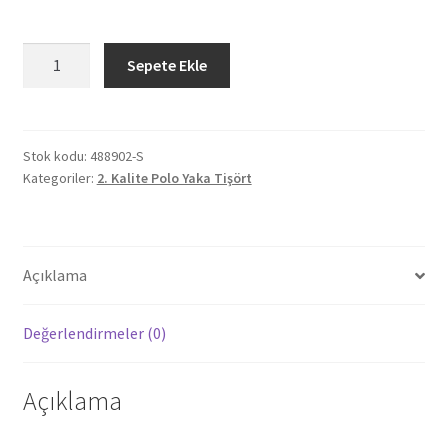
488902-
Sepete Ekle
S
AÇELYA
BEYAZ
S
Stok kodu:
488902-S
Kategoriler:
2. Kalite Polo Yaka Tişört
POLO
YAKA
TİŞÖRT
adet
Açıklama
Değerlendirmeler (0)
Açıklama