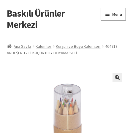
Baskılı Ürünler
Dolaşıma
İçeriğe
Menü
geç
geç
Merkezi
Giriş
Ana Sayfa
Kalemler
Kurşun ve Boya Kalemleri
464718
ARDEŞEN 12 Lİ KÜÇÜK BOY BOYAMA SETİ
Baskılı Ürünler
Hesabım
İletişim
İPTAL VE İADE KOŞULLARI
İptal ve İade Politikası
Mesafeli Satış Sözleşmesi