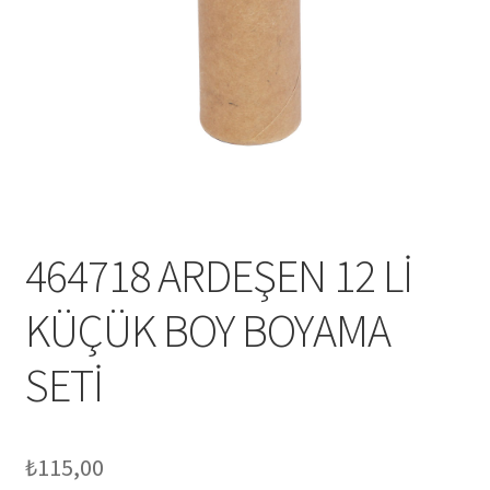
Mesafeli Satış Sözleşmesi
Ödeme
Örnek sayfa
Sepet
464718 ARDEŞEN 12 Lİ
KÜÇÜK BOY BOYAMA
SETİ
₺
115,00