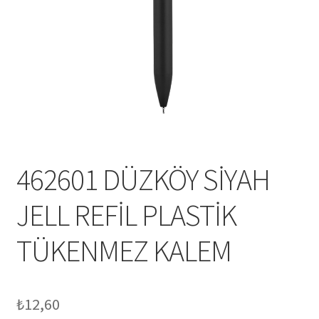
Mesafeli Satış Sözleşmesi
Ödeme
Örnek sayfa
Sepet
462601 DÜZKÖY SİYAH
JELL REFİL PLASTİK
TÜKENMEZ KALEM
₺
12,60