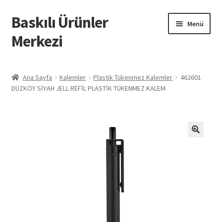
Baskılı Ürünler
Dolaşıma
İçeriğe
Menü
geç
geç
Merkezi
Giriş
Ana Sayfa
Kalemler
Plastik Tükenmez Kalemler
462601
DÜZKÖY SİYAH JELL REFİL PLASTİK TÜKENMEZ KALEM
Baskılı Ürünler
Hesabım
İletişim
İPTAL VE İADE KOŞULLARI
İptal ve İade Politikası
Mesafeli Satış Sözleşmesi