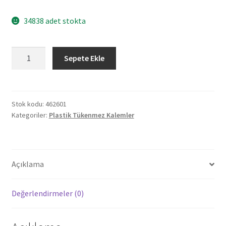
34838 adet stokta
462601
Sepete Ekle
DÜZKÖY
SİYAH
JELL
REFİL
Stok kodu:
462601
Kategoriler:
Plastik Tükenmez Kalemler
PLASTİK
TÜKENMEZ
KALEM
adet
Açıklama
Değerlendirmeler (0)