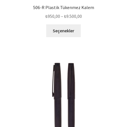
506-R Plastik Tükenmez Kalem
Fiyat
₺
950,00
–
₺
9.500,00
aralığı:
Bu
₺950,00
Seçenekler
ürünün
-
birden
₺9.500,00
fazla
varyasyonu
var.
Seçenekler
ürün
sayfasından
seçilebilir