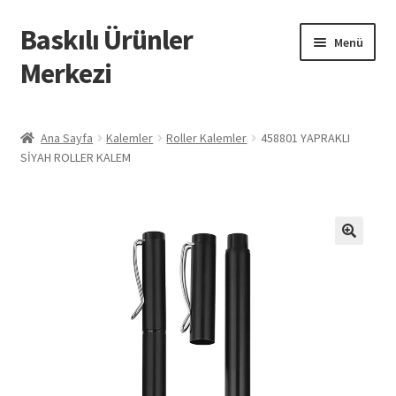
Baskılı Ürünler
Dolaşıma
İçeriğe
Menü
geç
geç
Merkezi
Giriş
Ana Sayfa
Kalemler
Roller Kalemler
458801 YAPRAKLI
SİYAH ROLLER KALEM
Baskılı Ürünler
Hesabım
İletişim
İPTAL VE İADE KOŞULLARI
İptal ve İade Politikası
Mesafeli Satış Sözleşmesi