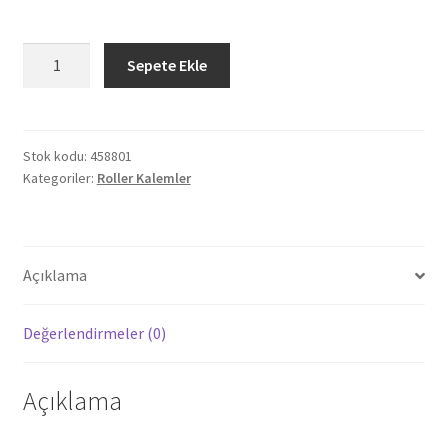
458801
Sepete Ekle
YAPRAKLI
SİYAH
ROLLER
KALEM
Stok kodu:
458801
Kategoriler:
Roller Kalemler
adet
Açıklama
Değerlendirmeler (0)
Açıklama