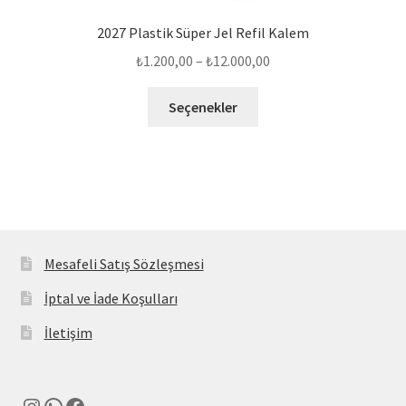
2027 Plastik Süper Jel Refil Kalem
Fiyat
₺
1.200,00
–
₺
12.000,00
aralığı:
Bu
₺1.200,00
Seçenekler
ürünün
-
birden
₺12.000,00
fazla
varyasyonu
var.
Seçenekler
ürün
Mesafeli Satış Sözleşmesi
sayfasından
İptal ve İade Koşulları
seçilebilir
İletişim
Instagram
WhatsApp
Facebook