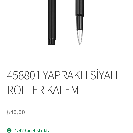
Mesafeli Satış Sözleşmesi
Ödeme
Örnek sayfa
Sepet
458801 YAPRAKLI SİYAH
ROLLER KALEM
₺
40,00
72429 adet stokta