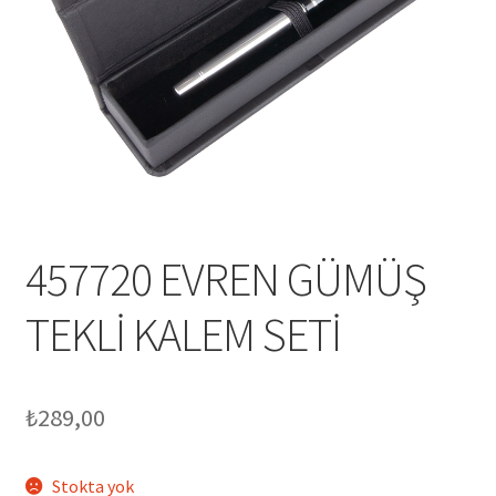
Mesafeli Satış Sözleşmesi
Ödeme
Örnek sayfa
Sepet
457720 EVREN GÜMÜŞ
TEKLİ KALEM SETİ
₺
289,00
Stokta yok