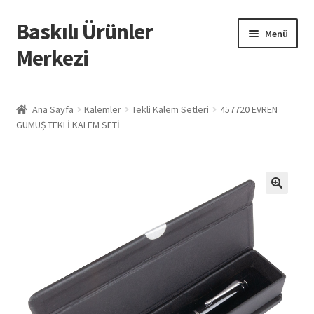
Baskılı Ürünler
Dolaşıma
İçeriğe
Menü
geç
geç
Merkezi
Giriş
Ana Sayfa
Kalemler
Tekli Kalem Setleri
457720 EVREN
GÜMÜŞ TEKLİ KALEM SETİ
Baskılı Ürünler
Hesabım
İletişim
İPTAL VE İADE KOŞULLARI
İptal ve İade Politikası
Mesafeli Satış Sözleşmesi