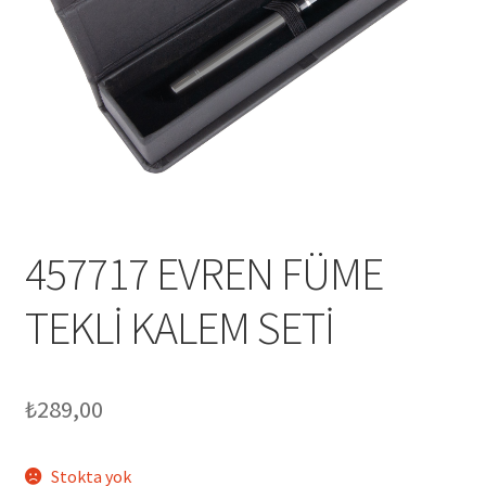
Mesafeli Satış Sözleşmesi
Ödeme
Örnek sayfa
Sepet
457717 EVREN FÜME
TEKLİ KALEM SETİ
₺
289,00
Stokta yok