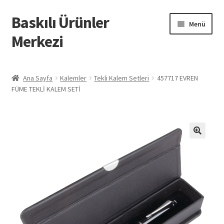
Baskılı Ürünler
Dolaşıma
İçeriğe
Menü
geç
geç
Merkezi
Giriş
Ana Sayfa
Kalemler
Tekli Kalem Setleri
457717 EVREN
FÜME TEKLİ KALEM SETİ
Baskılı Ürünler
Hesabım
İletişim
İPTAL VE İADE KOŞULLARI
İptal ve İade Politikası
Mesafeli Satış Sözleşmesi