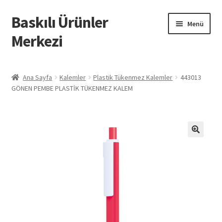
Baskılı Ürünler
Dolaşıma
İçeriğe
Menü
geç
geç
Merkezi
Giriş
Ana Sayfa
Kalemler
Plastik Tükenmez Kalemler
443013
GÖNEN PEMBE PLASTİK TÜKENMEZ KALEM
Baskılı Ürünler
Hesabım
İletişim
İPTAL VE İADE KOŞULLARI
İptal ve İade Politikası
Mesafeli Satış Sözleşmesi