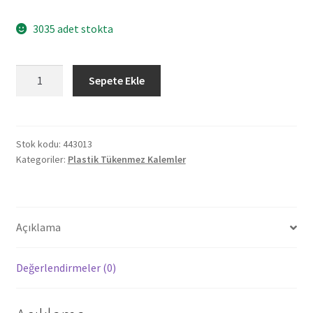
3035 adet stokta
443013
Sepete Ekle
GÖNEN
PEMBE
PLASTİK
TÜKENMEZ
Stok kodu:
443013
Kategoriler:
Plastik Tükenmez Kalemler
KALEM
adet
Açıklama
Değerlendirmeler (0)