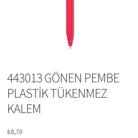
Mesafeli Satış Sözleşmesi
Ödeme
Örnek sayfa
Sepet
443013 GÖNEN PEMBE
PLASTİK TÜKENMEZ
KALEM
₺
8,70