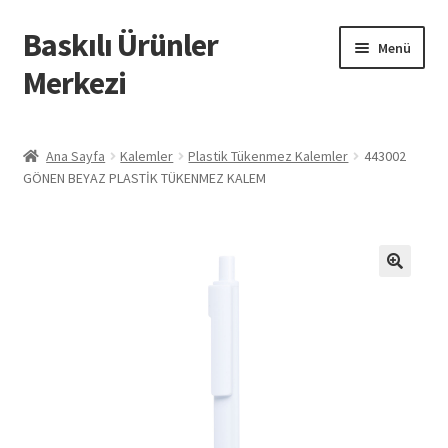
Baskılı Ürünler
Dolaşıma
İçeriğe
Menü
geç
geç
Merkezi
Giriş
Ana Sayfa
Kalemler
Plastik Tükenmez Kalemler
443002
GÖNEN BEYAZ PLASTİK TÜKENMEZ KALEM
Baskılı Ürünler
Hesabım
İletişim
İPTAL VE İADE KOŞULLARI
İptal ve İade Politikası
Mesafeli Satış Sözleşmesi