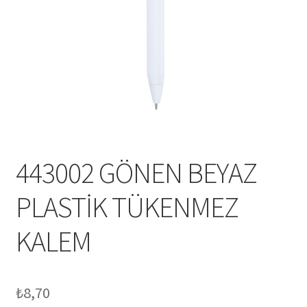
Mesafeli Satış Sözleşmesi
Ödeme
Örnek sayfa
Sepet
443002 GÖNEN BEYAZ
PLASTİK TÜKENMEZ
KALEM
₺
8,70