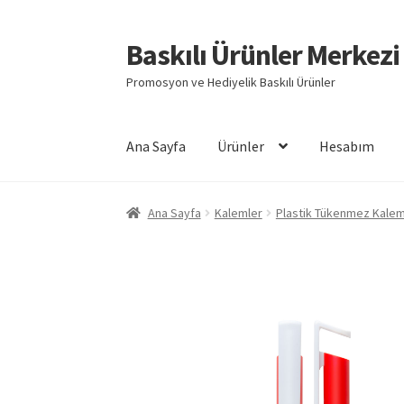
Baskılı Ürünler Merkezi
Dolaşıma
İçeriğe
geç
geç
Promosyon ve Hediyelik Baskılı Ürünler
Ana Sayfa
Ürünler
Hesabım
Giriş
Baskılı Ürünler
Hesabım
İletişim
İPTAL 
Ana Sayfa
Kalemler
Plastik Tükenmez Kalem
Mesafeli Satış Sözleşmesi
Ödeme
Örnek sayf