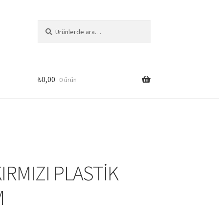
Ara:
Ara
₺
0,00
0 ürün
si
IRMIZI PLASTİK
M