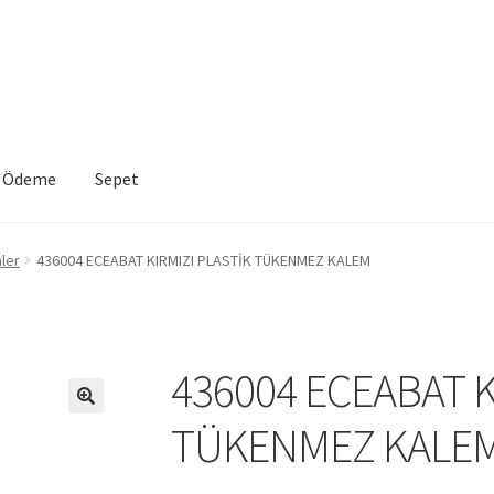
Ödeme
Sepet
VE İADE KOŞULLARI
İptal ve İade Politikası
Mesafeli Satış Sözleşme
ler
436004 ECEABAT KIRMIZI PLASTİK TÜKENMEZ KALEM
a
Sepet
436004 ECEABAT K
TÜKENMEZ KALE