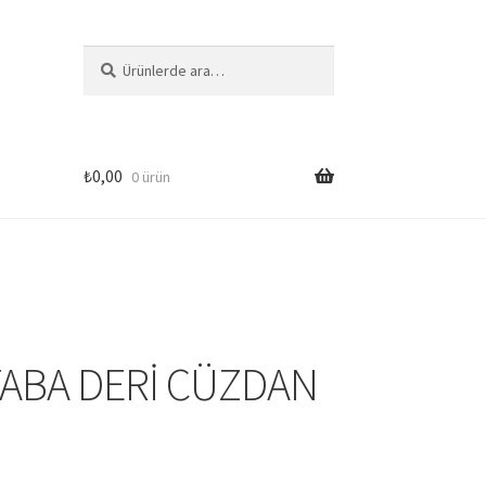
Ara:
Ara
₺
0,00
0 ürün
si
TABA DERİ CÜZDAN