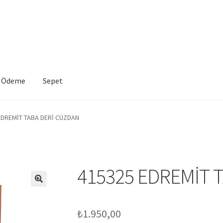
Ödeme
Sepet
VE İADE KOŞULLARI
İptal ve İade Politikası
Mesafeli Satış Sözleşme
EDREMİT TABA DERİ CÜZDAN
a
Sepet
415325 EDREMİT 
₺
1.950,00