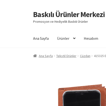
Baskılı Ürünler Merkezi
Dolaşıma
İçeriğe
geç
geç
Promosyon ve Hediyelik Baskılı Ürünler
Ana Sayfa
Ürünler
Hesabım
Giriş
Baskılı Ürünler
Hesabım
İletişim
İPTAL 
Ana Sayfa
Tekstil Ürünler
Cüzdan
415325 
Mesafeli Satış Sözleşmesi
Ödeme
Örnek sayf