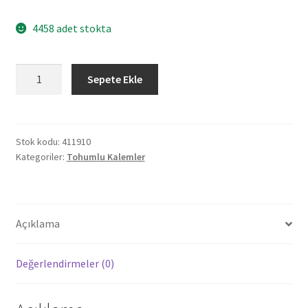
4458 adet stokta
411910
Sepete Ekle
KÖRFEZ
NATUREL
TOHUMLU
TÜKENMEZ
Stok kodu:
411910
Kategoriler:
Tohumlu Kalemler
KALEM
adet
Açıklama
Değerlendirmeler (0)