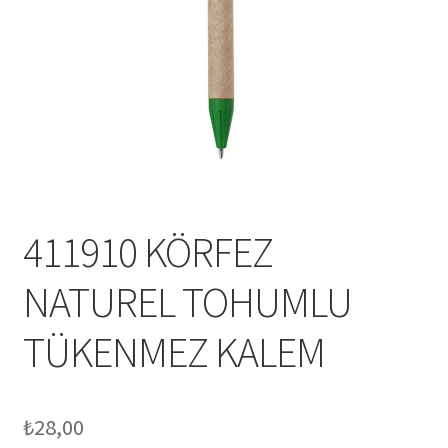
Mesafeli Satış Sözleşmesi
Ödeme
Örnek sayfa
Sepet
411910 KÖRFEZ
NATUREL TOHUMLU
TÜKENMEZ KALEM
₺
28,00