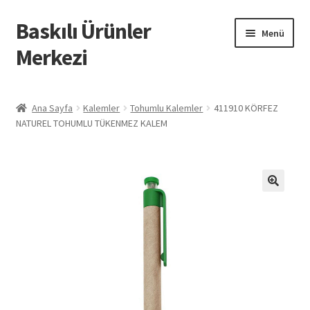
Baskılı Ürünler
Dolaşıma
İçeriğe
Menü
geç
geç
Merkezi
Giriş
Ana Sayfa
Kalemler
Tohumlu Kalemler
411910 KÖRFEZ
NATUREL TOHUMLU TÜKENMEZ KALEM
Baskılı Ürünler
Hesabım
İletişim
İPTAL VE İADE KOŞULLARI
İptal ve İade Politikası
Mesafeli Satış Sözleşmesi