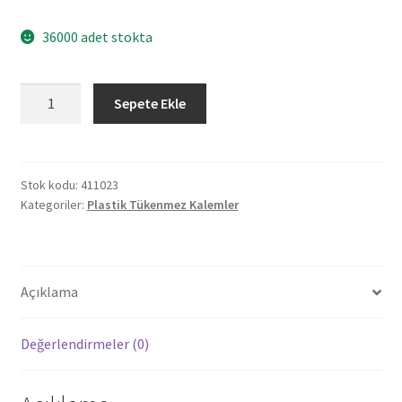
36000 adet stokta
411023
Sepete Ekle
KONYAALTI
TURKUAZ
PLASTİK
TÜKENMEZ
Stok kodu:
411023
Kategoriler:
Plastik Tükenmez Kalemler
KALEM
adet
Açıklama
Değerlendirmeler (0)