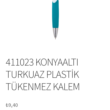
Mesafeli Satış Sözleşmesi
Ödeme
Örnek sayfa
Sepet
411023 KONYAALTI
TURKUAZ PLASTİK
TÜKENMEZ KALEM
₺
9,40