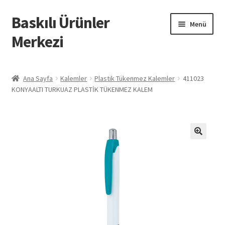
Baskılı Ürünler
Dolaşıma
İçeriğe
Menü
geç
geç
Merkezi
Giriş
Ana Sayfa
Kalemler
Plastik Tükenmez Kalemler
411023
KONYAALTI TURKUAZ PLASTİK TÜKENMEZ KALEM
Baskılı Ürünler
Hesabım
İletişim
İPTAL VE İADE KOŞULLARI
İptal ve İade Politikası
Mesafeli Satış Sözleşmesi