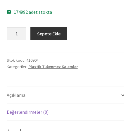
174992 adet stokta
410904
Sepete Ekle
ERCİŞ
KIRMIZI
PLASTİK
TÜKENMEZ
Stok kodu:
410904
Kategoriler:
Plastik Tükenmez Kalemler
KALEM
adet
Açıklama
Değerlendirmeler (0)