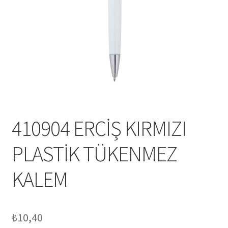
Mesafeli Satış Sözleşmesi
Ödeme
Örnek sayfa
Sepet
410904 ERCİŞ KIRMIZI
PLASTİK TÜKENMEZ
KALEM
₺
10,40