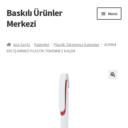
Baskılı Ürünler
Dolaşıma
İçeriğe
Menü
geç
geç
Merkezi
Giriş
Ana Sayfa
Kalemler
Plastik Tükenmez Kalemler
410904
ERCİŞ KIRMIZI PLASTİK TÜKENMEZ KALEM
Baskılı Ürünler
Hesabım
İletişim
İPTAL VE İADE KOŞULLARI
İptal ve İade Politikası
Mesafeli Satış Sözleşmesi