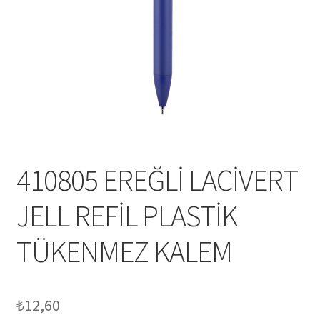
Mesafeli Satış Sözleşmesi
Ödeme
Örnek sayfa
Sepet
410805 EREĞLİ LACİVERT
JELL REFİL PLASTİK
TÜKENMEZ KALEM
₺
12,60