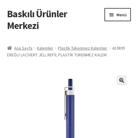
Baskılı Ürünler
Dolaşıma
İçeriğe
Menü
geç
geç
Merkezi
Giriş
Ana Sayfa
Kalemler
Plastik Tükenmez Kalemler
410805
EREĞLİ LACİVERT JELL REFİL PLASTİK TÜKENMEZ KALEM
Baskılı Ürünler
Hesabım
İletişim
İPTAL VE İADE KOŞULLARI
İptal ve İade Politikası
Mesafeli Satış Sözleşmesi