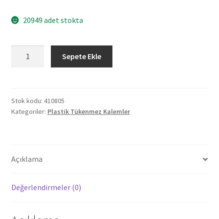
20949 adet stokta
410805
Sepete Ekle
EREĞLİ
LACİVERT
JELL
REFİL
Stok kodu:
410805
Kategoriler:
Plastik Tükenmez Kalemler
PLASTİK
TÜKENMEZ
KALEM
adet
Açıklama
Değerlendirmeler (0)