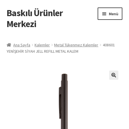
Baskılı Ürünler
Dolaşıma
İçeriğe
Menü
geç
geç
Merkezi
Giriş
Ana Sayfa
Kalemler
Metal Tükenmez Kalemler
408601
YENİŞEHİR SİYAH JELL REFILL METAL KALEM
Baskılı Ürünler
Hesabım
İletişim
İPTAL VE İADE KOŞULLARI
İptal ve İade Politikası
Mesafeli Satış Sözleşmesi