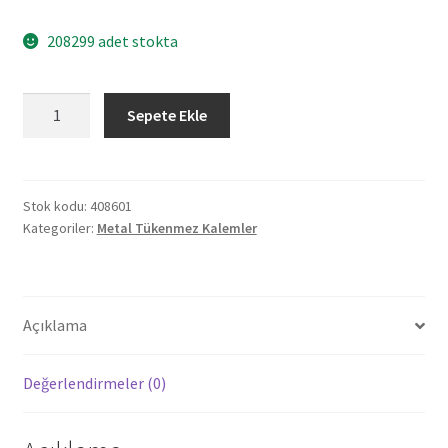
208299 adet stokta
408601
Sepete Ekle
YENİŞEHİR
SİYAH
JELL
REFILL
Stok kodu:
408601
Kategoriler:
Metal Tükenmez Kalemler
METAL
KALEM
adet
Açıklama
Değerlendirmeler (0)