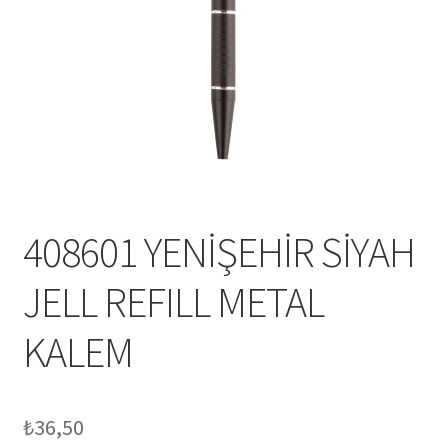
Mesafeli Satış Sözleşmesi
Ödeme
Örnek sayfa
Sepet
408601 YENİŞEHİR SİYAH
JELL REFILL METAL
KALEM
₺
36,50