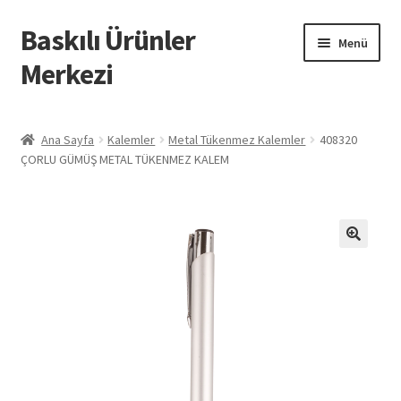
Baskılı Ürünler
Dolaşıma
İçeriğe
Menü
geç
geç
Merkezi
Giriş
Ana Sayfa
Kalemler
Metal Tükenmez Kalemler
408320
ÇORLU GÜMÜŞ METAL TÜKENMEZ KALEM
Baskılı Ürünler
Hesabım
İletişim
İPTAL VE İADE KOŞULLARI
İptal ve İade Politikası
Mesafeli Satış Sözleşmesi