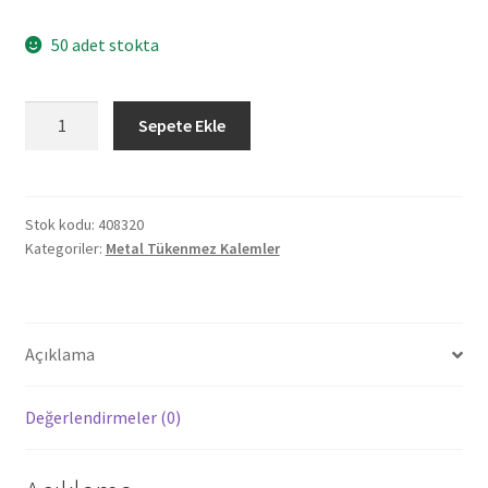
50 adet stokta
408320
Sepete Ekle
ÇORLU
GÜMÜŞ
METAL
TÜKENMEZ
Stok kodu:
408320
Kategoriler:
Metal Tükenmez Kalemler
KALEM
adet
Açıklama
Değerlendirmeler (0)