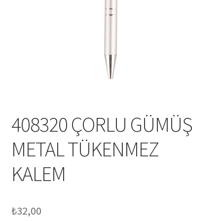
Mesafeli Satış Sözleşmesi
Ödeme
Örnek sayfa
Sepet
408320 ÇORLU GÜMÜŞ
METAL TÜKENMEZ
KALEM
₺
32,00